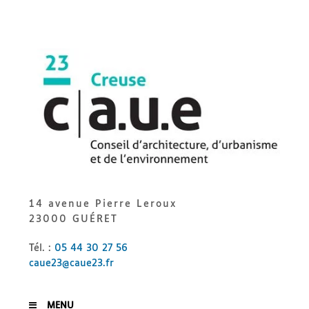
Skip
to
content
CAUE
23
14 avenue Pierre Leroux
23000 GUÉRET
Tél. :
05 44 30 27 56
caue23@caue23.fr
MENU