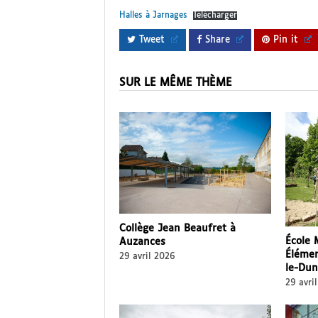
Halles à Jarnages
Télécharger
Tweet
Share
Pin it
SUR LE MÊME THÈME
Collège Jean Beaufret à
École 
Auzances
Élémen
29 avril 2026
le-Dun
29 avri