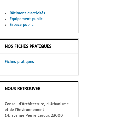
Bâtiment d’activités
Equipement public
Espace public
NOS FICHES PRATIQUES
Fiches pratiques
NOUS RETROUVER
C
onseil d’
A
rchitecture, d’
U
rbanisme
et de l’
E
nvironnement
14, avenue Pierre Leroux 23000