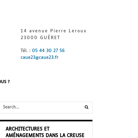
14 avenue Pierre Leroux
23000 GUÉRET
Tél. :
05 44 30 27 56
caue23@caue23.fr
US ?
submit
search
ARCHITECTURES ET
form
AMÉNAGEMENTS DANS LA CREUSE