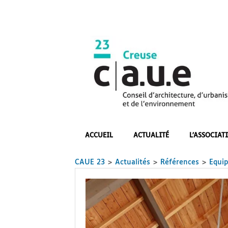
Skip
to
content
CAUE
23
ACCUEIL
ACTUALITÉ
L’ASSOCIAT
CAUE 23
>
Actualités
>
Références
>
Equi