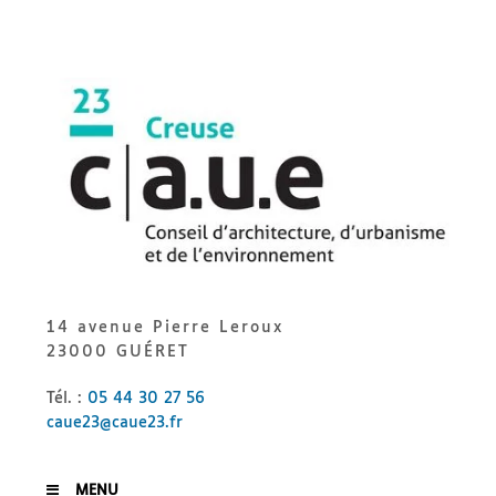
Skip
to
content
CAUE
23
14 avenue Pierre Leroux
23000 GUÉRET
Tél. :
05 44 30 27 56
caue23@caue23.fr
MENU