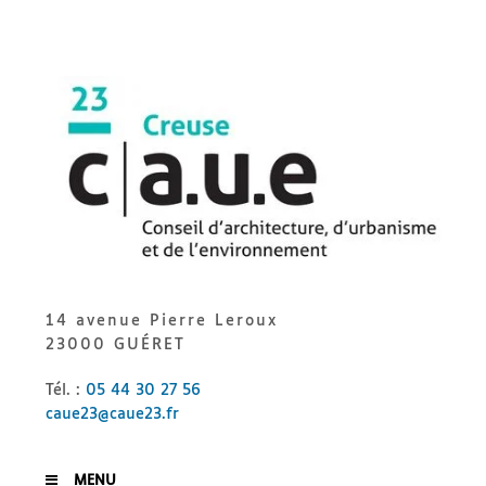
Skip
to
content
CAUE
23
14 avenue Pierre Leroux
23000 GUÉRET
Tél. :
05 44 30 27 56
caue23@caue23.fr
MENU