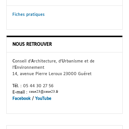
Fiches pratiques
NOUS RETROUVER
C
onseil d’
A
rchitecture, d’
U
rbanisme et de
l’
E
nvironnement
14, avenue Pierre Leroux 23000 Guéret
Tél
. : 05 44 30 27 56
E-mail
:
Facebook
/
YouTube