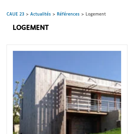
CAUE 23
>
Actualités
>
Références
>
Logement
LOGEMENT