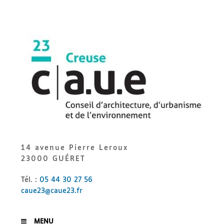
Skip
to
content
CAUE
23
14 avenue Pierre Leroux
23000 GUÉRET
Tél. :
05 44 30 27 56
caue23@caue23.fr
MENU