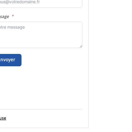
sage
Envoyer
use