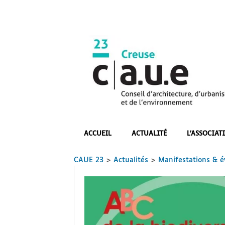
Skip
to
content
CAUE
23
ACCUEIL
ACTUALITÉ
L’ASSOCIAT
CAUE 23
>
Actualités
>
Manifestations & 