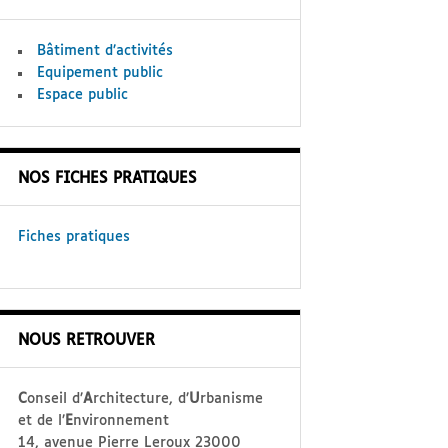
Bâtiment d’activités
Equipement public
Espace public
NOS FICHES PRATIQUES
Fiches pratiques
NOUS RETROUVER
C
onseil d’
A
rchitecture, d’
U
rbanisme
et de l’
E
nvironnement
14, avenue Pierre Leroux 23000