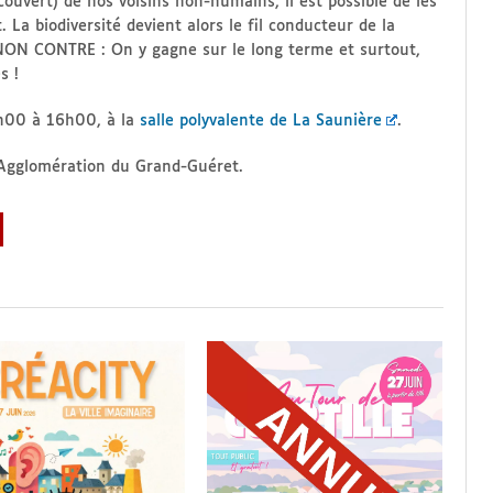
 couvert) de nos voisins non-humains, il est possible de les
La biodiversité devient alors le fil conducteur de la
 NON CONTRE : On y gagne sur le long terme et surtout,
s !
4h00 à 16h00, à la
salle polyvalente de La Saunière
.
Agglomération du Grand-Guéret.