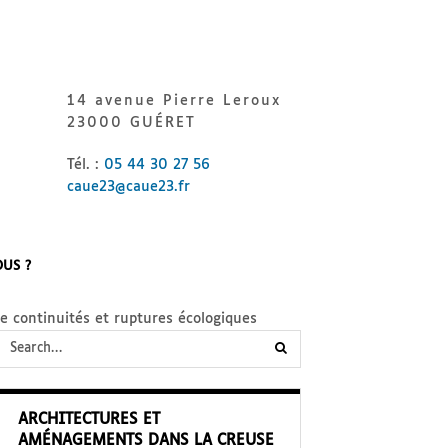
14 avenue Pierre Leroux
23000 GUÉRET
Tél. :
05 44 30 27 56
caue23@caue23.fr
US ?
e continuités et ruptures écologiques
submit
search
ARCHITECTURES ET
form
AMÉNAGEMENTS DANS LA CREUSE