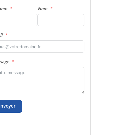
nom
Nom
il
sage
Envoyer