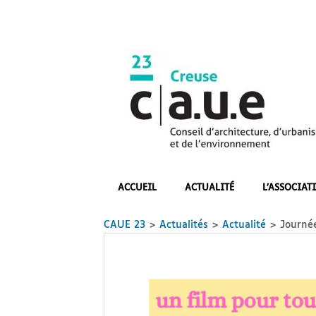
Skip
to
content
CAUE
23
ACCUEIL
ACTUALITÉ
L’ASSOCIAT
CAUE 23
>
Actualités
>
Actualité
>
Journée