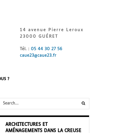
14 avenue Pierre Leroux
23000 GUÉRET
Tél. :
05 44 30 27 56
caue23@caue23.fr
US ?
submit
search
ARCHITECTURES ET
form
AMÉNAGEMENTS DANS LA CREUSE