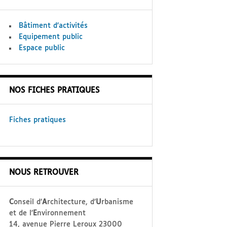
Bâtiment d’activités
Equipement public
Espace public
NOS FICHES PRATIQUES
Fiches pratiques
NOUS RETROUVER
C
onseil d’
A
rchitecture, d’
U
rbanisme
et de l’
E
nvironnement
14, avenue Pierre Leroux 23000